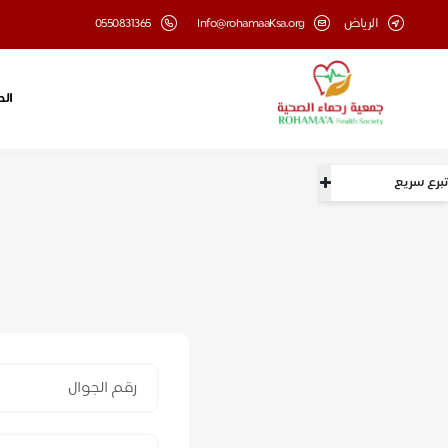
الرياض
Info@rohamaaKsa.org
0550831365
الح
تبرع سريع