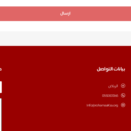
ارسال
بيانات التواصل
ط
الرياض
0550831365
Info@rohamaaKsa.org