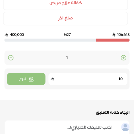
كفالة علاج مريض
مبلغ اخر
400,000
%27
106,648
Quantity
تبرع
الرجاء كتابة التعليق